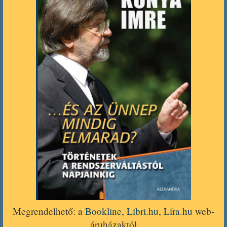
Megrendelhető: a
Bookline
,
Libri.hu
,
Líra.hu
web-
áruházaktól