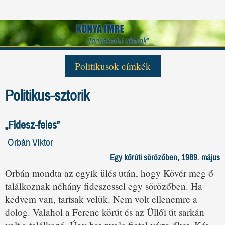
Politikusok címkék
Antall József
Csurka István
George Bush
Politikus-sztorik
Gulyás Gergely
Helmut Kohl
Horn Gyula
Kovács László
Kövér László
Mark Palmer
Medgyessy Péter
Mihail Gorbacsov
Orbán Viktor
„Fidesz-feles”
Pozsgay Imre
Sólyom László
Szabad György
Orbán Viktor
Szili Katalin
Szűrös Mátyás
Tőkés László
Egy kőrúti sörözőben, 1989. május
Tölgyessy Péter
Torgyán József
Orbán mondta az egyik ülés után, hogy Kövér meg ő
találkoznak néhány fideszessel egy sörözőben. Ha
kedvem van, tartsak velük. Nem volt ellenemre a
dolog. Valahol a Ferenc körút és az Üllői út sarkán