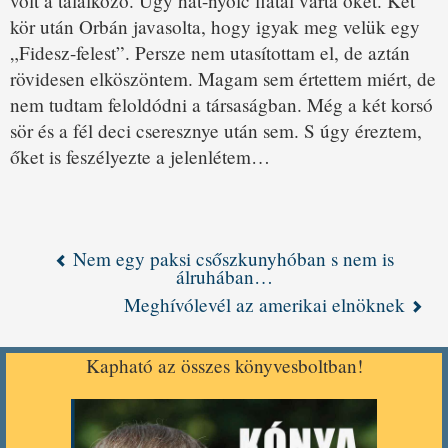
volt a találkozó. Úgy hat-nyolc fiatal várta őket. Két
kör után Orbán javasolta, hogy igyak meg velük egy
„Fidesz-felest”. Persze nem utasítottam el, de aztán
rövidesen elköszöntem. Magam sem értettem miért, de
nem tudtam feloldódni a társaságban. Még a két korsó
sör és a fél deci cseresznye után sem. S úgy éreztem,
őket is feszélyezte a jelenlétem…
Nem egy paksi csőszkunyhóban s nem is
álruhában…
Meghívólevél az amerikai elnöknek
Kapható az összes könyvesboltban!