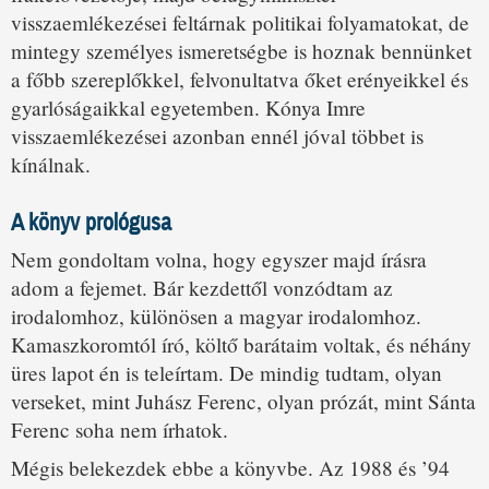
visszaemlékezései feltárnak politikai folyamatokat, de
mintegy személyes ismeretségbe is hoznak bennünket
a főbb szereplőkkel, felvonultatva őket erényeikkel és
gyarlóságaikkal egyetemben. Kónya Imre
visszaemlékezései azonban ennél jóval többet is
kínálnak.
A könyv prológusa
Nem gondoltam volna, hogy egyszer majd írásra
adom a fejemet. Bár kezdettől vonzódtam az
irodalomhoz, különösen a magyar irodalomhoz.
Kamaszkoromtól író, költő barátaim voltak, és néhány
üres lapot én is teleírtam. De mindig tudtam, olyan
verseket, mint Juhász Ferenc, olyan prózát, mint Sánta
Ferenc soha nem írhatok.
Mégis belekezdek ebbe a könyvbe. Az 1988 és ’94