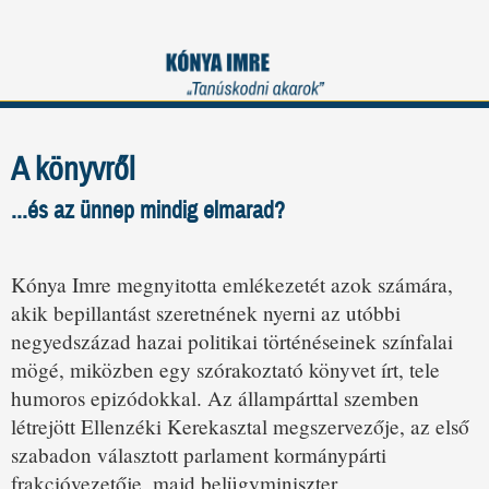
A könyvről
...és az ünnep mindig elmarad?
Kónya Imre megnyitotta emlékezetét azok számára,
akik bepillantást szeretnének nyerni az utóbbi
negyedszázad hazai politikai történéseinek színfalai
mögé, miközben egy szórakoztató könyvet írt, tele
humoros epizódokkal. Az állampárttal szemben
létrejött Ellenzéki Kerekasztal megszervezője, az első
szabadon választott parlament kormánypárti
frakcióvezetője, majd belügyminiszter