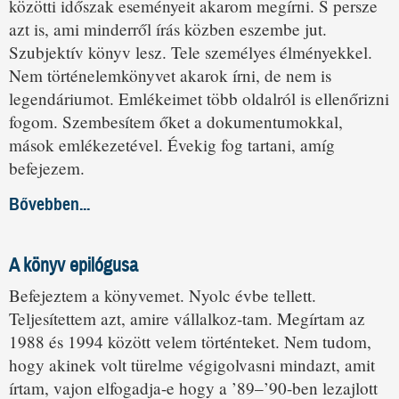
közötti időszak eseményeit akarom megírni. S persze
azt is, ami minderről írás közben eszembe jut.
Szubjektív könyv lesz. Tele személyes élményekkel.
Nem történelemkönyvet akarok írni, de nem is
legendáriumot. Emlékeimet több oldalról is ellenőrizni
fogom. Szembesítem őket a dokumentumokkal,
mások emlékezetével. Évekig fog tartani, amíg
befejezem.
Bővebben...
A könyv epilógusa
Befejeztem a könyvemet. Nyolc évbe tellett.
Teljesítettem azt, amire vállalkoz-tam. Megírtam az
1988 és 1994 között velem történteket. Nem tudom,
hogy akinek volt türelme végigolvasni mindazt, amit
írtam, vajon elfogadja-e hogy a ’89–’90-ben lezajlott