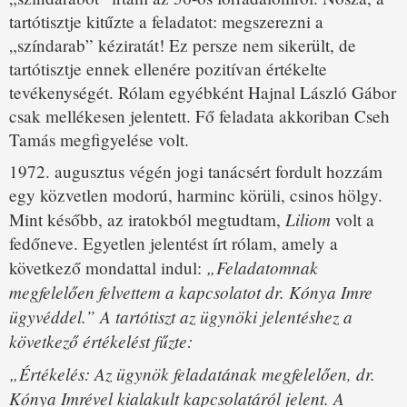
tartótisztje kitűzte a feladatot: megszerezni a
„színdarab” kéziratát! Ez persze nem sikerült, de
tartótisztje ennek ellenére pozitívan értékelte
tevékenységét. Rólam egyébként Hajnal László Gábor
csak mellékesen jelentett. Fő feladata akkoriban Cseh
Tamás megfigyelése volt.
1972. augusztus végén jogi tanácsért fordult hozzám
egy közvetlen modorú, harminc körüli, csinos hölgy.
Liliom
Mint később, az iratokból megtudtam,
volt a
fedőneve. Egyetlen jelentést írt rólam, amely a
„Feladatomnak
következő mondattal indul:
megfelelően felvettem a kapcsolatot dr. Kónya Imre
ügyvéddel.” A tartótiszt az ügynöki jelentéshez a
következő értékelést fűzte:
„Értékelés: Az ügynök feladatának megfelelően, dr.
Kónya Imrével kialakult kapcsolatáról jelent. A