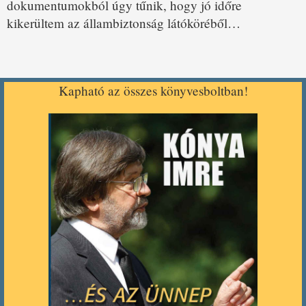
dokumentumokból úgy tűnik, hogy jó időre
kikerültem az állambiztonság látóköréből…
Kapható az összes könyvesboltban!