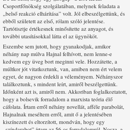
Csoportfőnökség szolgálatában, melynek feladata a
„belső reakció elhárítása” volt. Jól elbeszélgettünk, és
ebből született az első, rólam szóló jelentése.
Tartótisztje értékesnek minősítette az anyagot, és
további utasításokkal látta el az ügynököt.
Eszembe sem jutott, hogy gyanakodjak, amikor
néhány nap múlva Hajnal felhívott, nem lenne-e
kedvem egy üveg bort meginni vele. Hozzátette, a
múltkor jót vitatkoztunk, van, amiben nem ért velem
egyet, de nagyon érdekli a véleményem. Néhányszor
találkoztunk, s mindent leírt, amiről beszélgettünk.
Időnként azt is, amiről nem. Akkoriban foglalkoztatott,
hogy a bolsevik forradalom a marxista teória élő
cáfolata. Írtam erről néhány novellát, afféle parabolát,
Hajnalnak meséltem erről, amit ő a jelentésében
kiszínezett és eltorzított, mondván, hogy egy
„színdarabot” írtam az 56-os forradalomról. Nosza, a