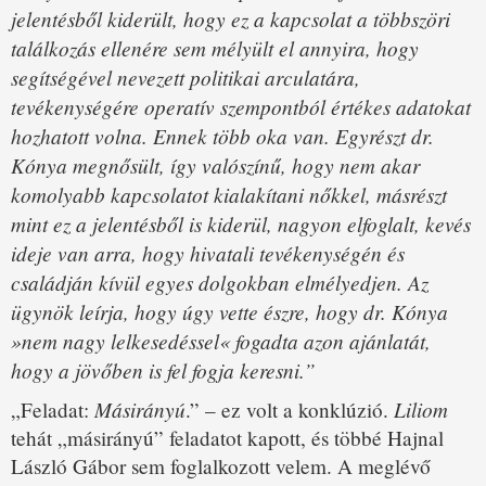
jelentésből kiderült, hogy ez a kapcsolat a többszöri
találkozás ellenére sem mélyült el annyira, hogy
segítségével nevezett politikai arculatára,
tevékenységére operatív szempontból értékes adatokat
hozhatott volna. Ennek több oka van. Egyrészt dr.
Kónya megnősült, így valószínű, hogy nem akar
komolyabb kapcsolatot kialakítani nőkkel, másrészt
mint ez a jelentésből is kiderül, nagyon elfoglalt, kevés
ideje van arra, hogy hivatali tevékenységén és
családján kívül egyes dolgokban elmélyedjen. Az
ügynök leírja, hogy úgy vette észre, hogy dr. Kónya
»nem nagy lelkesedéssel« fogadta azon ajánlatát,
hogy a jövőben is fel fogja keresni.”
Másirányú
Liliom
„Feladat:
.” – ez volt a konklúzió.
tehát „másirányú” feladatot kapott, és többé Hajnal
László Gábor sem foglalkozott velem. A meglévő