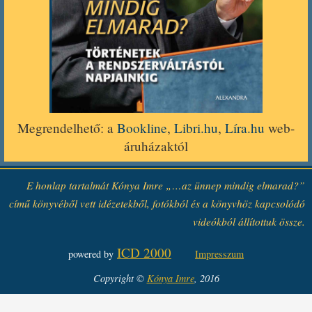
Megrendelhető: a
Bookline
,
Libri.hu
,
Líra.hu
web-
áruházaktól
E honlap tartalmát Kónya Imre „…az ünnep mindig elmarad?”
című könyvéből vett idézetekből, fotókból és a könyvhöz kapcsolódó
videókból állítottuk össze.
ICD 2000
powered by
Impresszum
Copyright ©
Kónya Imre
, 2016