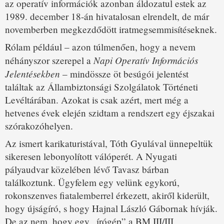
az operatív információk azonban áldozatul estek az
1989. december 18-án hivatalosan elrendelt, de már
novemberben megkezdődött iratmegsemmisítéseknek.
Rólam például – azon túlmenően, hogy a nevem
Napi Operatív Információs
néhányszor szerepel a
Jelentésekben
– mindössze öt besúgói jelentést
találtak az Állambiztonsági Szolgálatok Történeti
Levéltárában. Azokat is csak azért, mert még a
hetvenes évek elején szidtam a rendszert egy éjszakai
szórakozóhelyen.
Az ismert karikaturistával, Tóth Gyulával ünnepeltük
sikeresen lebonyolított válóperét. A Nyugati
pályaudvar közelében lévő Tavasz bárban
találkoztunk. Ügyfelem egy velünk egykorú,
rokonszenves fiatalemberrel érkezett, akiről kiderült,
hogy újságíró, s hogy Hajnal László Gábornak hívják.
De az nem, hogy egy „írógép” a BM III/III.