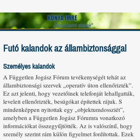
Futó kalandok az állambiztonsággal
Személyes kalandok
A Független Jogász Fórum tevékenységét tehát az
állambiztonsági szervek „operatív úton ellenőrizték”.
Ez azt jelenti, hogy vezetőinek telefonját lehallgatták,
leveleit ellenőrizték, besúgókat építettek rájuk. S
mindenképpen nyitottak egy „objektumdossziét”,
amelyben a Független Jogász Fórumra vonatkozó
információkat összegyűjtötték. Az is valószínű, hogy
személy szerint rám külön figyelmet fordítottak. Ezek