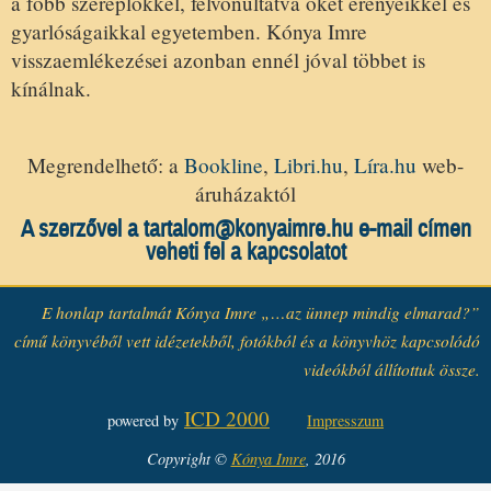
a főbb szereplőkkel, felvonultatva őket erényeikkel és
gyarlóságaikkal egyetemben. Kónya Imre
visszaemlékezései azonban ennél jóval többet is
kínálnak.
Megrendelhető: a
Bookline
,
Libri.hu
,
Líra.hu
web-
áruházaktól
A szerzővel a
tartalom@konyaimre.hu
e-mail címen
veheti fel a kapcsolatot
E honlap tartalmát Kónya Imre „…az ünnep mindig elmarad?”
című könyvéből vett idézetekből, fotókból és a könyvhöz kapcsolódó
videókból állítottuk össze.
ICD 2000
powered by
Impresszum
Copyright ©
Kónya Imre
, 2016