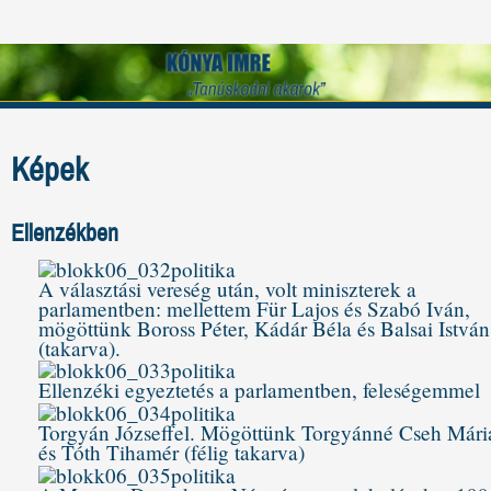
Képek
Ellenzékben
A választási vereség után, volt miniszterek a
parlamentben: mellettem Für Lajos és Szabó Iván,
mögöttünk Boross Péter, Kádár Béla és Balsai István
(takarva).
Ellenzéki egyeztetés a parlamentben, feleségemmel
Torgyán Józseffel. Mögöttünk Torgyánné Cseh Mári
és Tóth Tihamér (félig takarva)