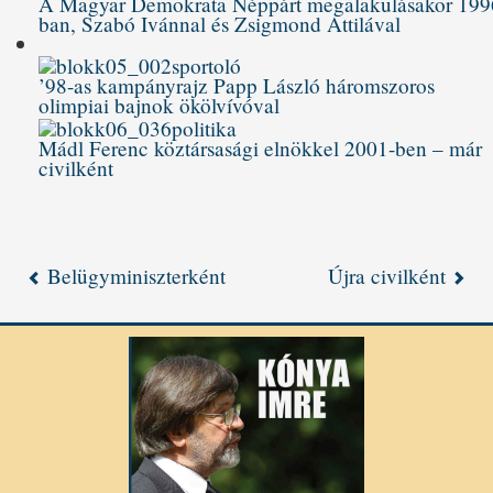
A Magyar Demokrata Néppárt megalakulásakor 199
ban, Szabó Ivánnal és Zsigmond Attilával
’98-as kampányrajz Papp László háromszoros
olimpiai bajnok ökölvívóval
Mádl Ferenc köztársasági elnökkel 2001-ben – már
civilként
Belügyminiszterként
Újra civilként