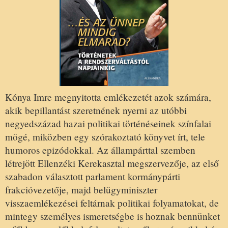
Kónya Imre megnyitotta emlékezetét azok számára,
akik bepillantást szeretnének nyerni az utóbbi
negyedszázad hazai politikai történéseinek színfalai
mögé, miközben egy szórakoztató könyvet írt, tele
humoros epizódokkal. Az állampárttal szemben
létrejött Ellenzéki Kerekasztal megszervezője, az első
szabadon választott parlament kormánypárti
frakcióvezetője, majd belügyminiszter
visszaemlékezései feltárnak politikai folyamatokat, de
mintegy személyes ismeretségbe is hoznak bennünket